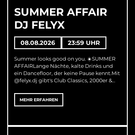
SUMMER AFFAIR
DJ FELYX
08.08.2026
23:59 UHR
Summer looks good on you. ☀️SUMMER
AFFAIRLange Nächte, kalte Drinks und
ein Dancefloor, der keine Pause kennt.Mit
@felyx.dj gibt's Club Classics, 2000er &
2010er – genau die Tracks, die den ganzen
Laden mitsingen lassen.📅 08. August|
MEHR ERFAHREN
23:59 Uhr🎟️ 5 €*(7 € ab 01:00 Uhr)