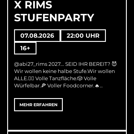
X RIMS
STUFENPARTY
07.08.2026
22:00 UHR
16+
@abi27_rims 2027... SEID IHR BEREIT? 😈
Wir wollen keine halbe Stufe.Wir wollen
ALLE.❤️‍🔥 Volle Tanzfläche.🎲 Volle
Würfelbar.🍕 Voller Foodcorner.🔥
Komplett geisteskrank.Gästeliste
8€Abendkasse 10€Start 22 Uhr | 16+
MEHR ERFAHREN