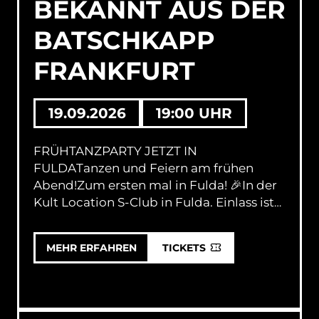
BEKANNT AUS DER
now.
BATSCHKAPP
FRANKFURT
19.09.2026
19:00 UHR
FRÜHTANZPARTY JETZT IN
FULDA
Tanzen und Feiern am frühen
Abend!
Zum ersten mal in Fulda! 🎉
In der
Kult Location S-Club in Fulda.
Einlass ist
ab 19 Uhr, Ende pünktlich um 23 Uhr.
Früh
feiern – früh tanzen – Sonntag genießen! 💃
MEHR ERFAHREN
TICKETS
🕺
Keine langen Warm-ups – direkt 4
Stunden HITS HITS HITS!
Alle Styles – alle
Epochen – alles dabei!
Ob Pop, Hip Hop,
90s, 2000er oder aktuelle Charts – hier