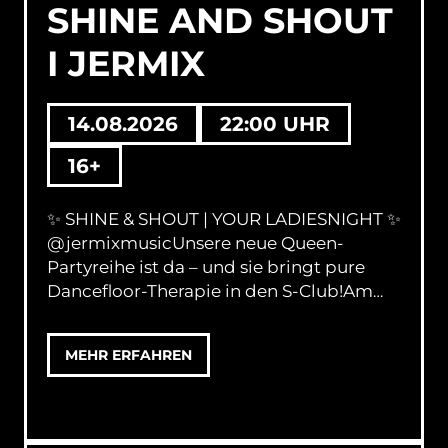
SHINE AND SHOUT
I JERMIX
14.08.2026
22:00 UHR
16+
✨ SHINE & SHOUT | YOUR LADIESNIGHT ✨
@jermixmusicUnsere neue Queen-
Partyreihe ist da – und sie bringt pure
Dancefloor-Therapie in den S-Club!Am
Freitag, 14.08.26 feiern wir eine Nacht
voller Guilty Pleasures, Hot Girl Pop, Diva
MEHR ERFAHREN
Anthems und Pop-Icons & Bangers. 💖
Hier läuft die Musik, bei der jede*r
mitsingt, mitfühlt und komplett
eskaliert.DJ Jermix ist an den Decks und