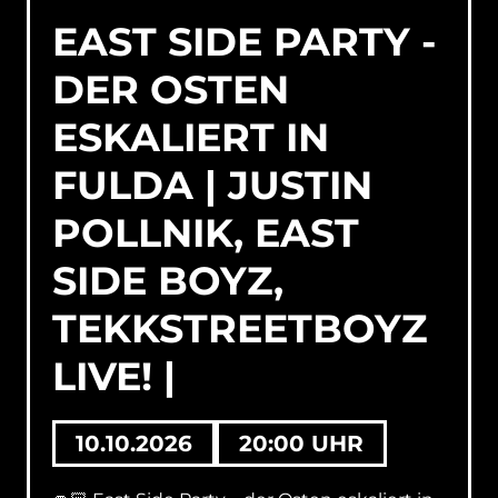
bleibt keiner still stehen! 😍
Und das
EAST SIDE PARTY -
Beste:
Wer möchte, darf weiter feiern!
Afterparty inklusive!
👉 2 Partys – 1
DER OSTEN
Eintritt!
Wir empfehlen, schnell Tickets zu
sichern!
Ab 18 Jahren!
ESKALIERT IN
FULDA | JUSTIN
POLLNIK, EAST
SIDE BOYZ,
TEKKSTREETBOYZ
LIVE! |
10.10.2026
20:00 UHR