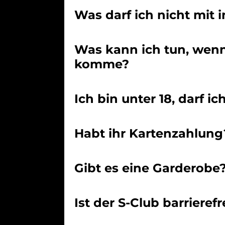
Was darf ich nicht mit
Was kann ich tun, wenn
komme?
Ich bin unter 18, darf 
Habt ihr Kartenzahlung
Gibt es eine Garderobe
Ist der S-Club barrierefr