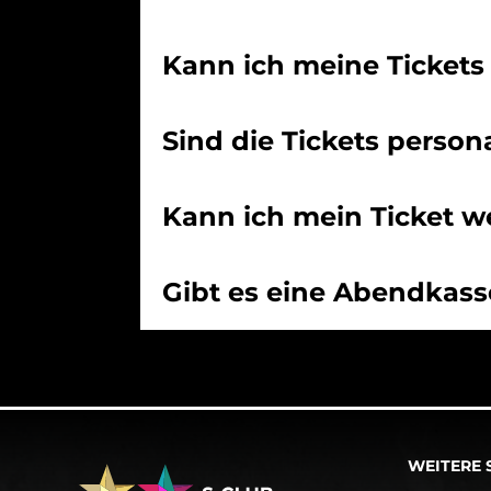
Kann ich meine Ticket
Sind die Tickets persona
Kann ich mein Ticket w
Gibt es eine Abendkass
WEITERE 