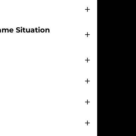
hme Situation