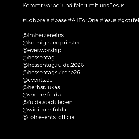
Kommt vorbei und feiert mit uns Jesus.
#Lobpreis
#base
#AllForOne
#jesus
#gottfe
@imherzeneins
@koenigeundpriester
@ever.worship
@hessentag
@hessentag.fulda.2026
@hessentagskirche26
@cvents.eu
@herbst.lukas
@spuere.fulda
@fulda.stadt.leben
@wirliebenfulda
@_oh.events_official